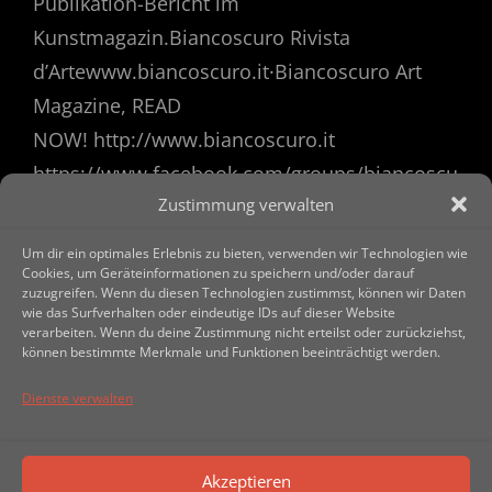
Publikation-Bericht im
Kunstmagazin.Biancoscuro Rivista
d’Artewww.biancoscuro.it·Biancoscuro Art
Magazine, READ
NOW! http://www.biancoscuro.it
https://www.facebook.com/groups/biancoscu
Zustimmung verwalten
ro www.ulrichhmwolf.de
Um dir ein optimales Erlebnis zu bieten, verwenden wir Technologien wie
Cookies, um Geräteinformationen zu speichern und/oder darauf
zuzugreifen. Wenn du diesen Technologien zustimmst, können wir Daten
wie das Surfverhalten oder eindeutige IDs auf dieser Website
verarbeiten. Wenn du deine Zustimmung nicht erteilst oder zurückziehst,
können bestimmte Merkmale und Funktionen beeinträchtigt werden.
Dienste verwalten
Akzeptieren