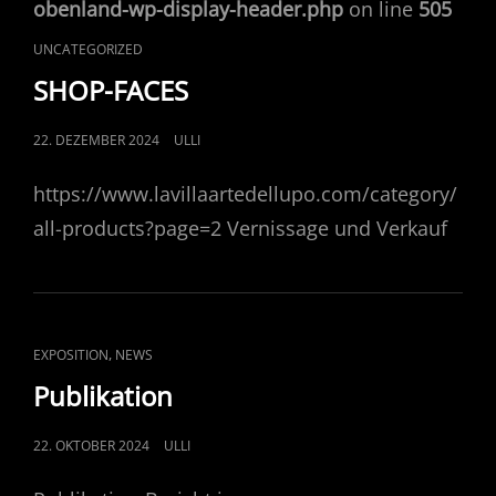
obenland-wp-display-header.php
on line
505
CAT
UNCATEGORIZED
LINKS
SHOP-FACES
POSTED
22. DEZEMBER 2024
ULLI
ON
https://www.lavillaartedellupo.com/category/
all-products?page=2 Vernissage und Verkauf
CAT
,
EXPOSITION
NEWS
LINKS
Publikation
POSTED
22. OKTOBER 2024
ULLI
ON