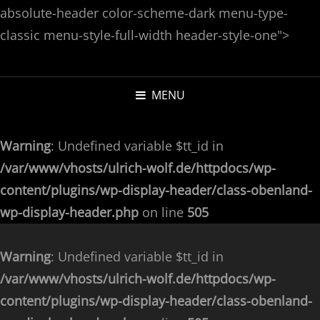
absolute-header color-scheme-dark menu-type-
classic menu-style-full-width header-style-one">
ULRICH H.M.
HI. I'M A
PHOTOGRAPHER. I
WOLF
MENU
CAPTURE FACES.
Warning
: Undefined variable $tt_id in
/var/www/vhosts/ulrich-wolf.de/httpdocs/wp-
content/plugins/wp-display-header/class-obenland-
wp-display-header.php
on line
505
Warning
: Undefined variable $tt_id in
/var/www/vhosts/ulrich-wolf.de/httpdocs/wp-
content/plugins/wp-display-header/class-obenland-